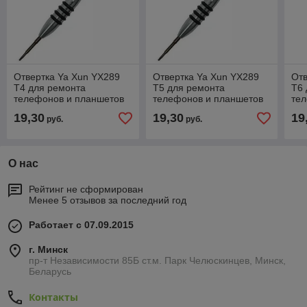
Отвертка Ya Xun YX289
Отвертка Ya Xun YX289
Отв
T4 для ремонта
T5 для ремонта
T6 
телефонов и планшетов
телефонов и планшетов
те
19,30
19,30
19
руб.
руб.
О нас
Рейтинг не сформирован
Менее 5 отзывов за последний год
Работает с 07.09.2015
г. Минск
пр-т Независимости 85Б ст.м. Парк Челюскинцев, Минск,
Беларусь
Контакты