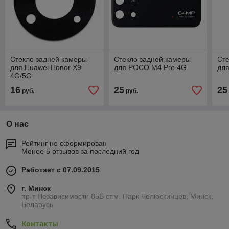
Стекло задней камеры
Стекло задней камеры
Сте
для Huawei Honor X9
для POCO M4 Pro 4G
дл
4G/5G
16
25
25
руб.
руб.
О нас
Рейтинг не сформирован
Менее 5 отзывов за последний год
Работает с 07.09.2015
г. Минск
пр-т Независимости 85Б ст.м. Парк Челюскинцев, Минск,
Беларусь
Контакты