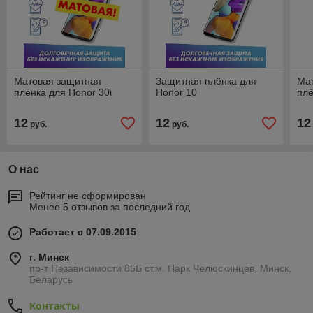
Матовая защитная
Защитная плёнка для
Ма
плёнка для Honor 30i
Honor 10
плё
12
12
12
руб.
руб.
О нас
Рейтинг не сформирован
Менее 5 отзывов за последний год
Работает с 07.09.2015
г. Минск
пр-т Независимости 85Б ст.м. Парк Челюскинцев, Минск,
Беларусь
Контакты