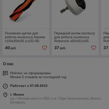
Основная щетка для
Передний ролик (колесо)
Пер
робота-пылесоса Xiaowa
для робота-пылесоса
для
c10/e20/e35 (c102-00,
Roborock s50/s51/s55
Rob
e202-00, e305-00)
(S502-00, S552-00)
00,
40
37
37
руб.
руб.
О нас
Рейтинг не сформирован
Менее 5 отзывов за последний год
Работает с 07.09.2015
г. Минск
пр-т Независимости 85Б ст.м. Парк Челюскинцев, Минск,
Беларусь