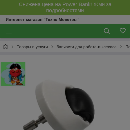
Снижена цена на Power Bank! Жми за
подробностями
Интернет-магазин "Техно Монстры"
Товары и услуги
Запчасти для робота-пылесоса
Пе