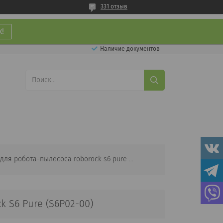
331 отзыв
!
Наличие документов
Боковая щетка для робота-пылесоса roborock s6 pure (s6p02-00)
 S6 Pure (S6P02-00)