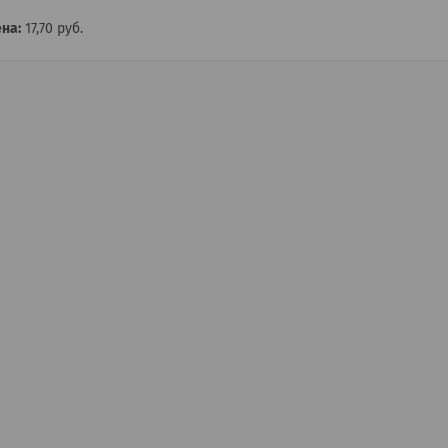
на:
17,70
руб.