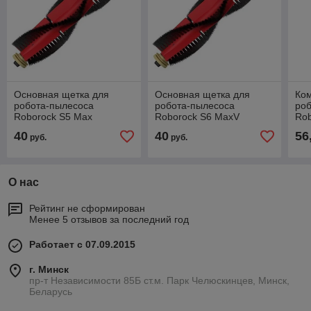
Основная щетка для
Основная щетка для
Ком
робота-пылесоса
робота-пылесоса
ро
Roborock S5 Max
Roborock S6 MaxV
Rob
(S6P02-00)
00)
40
40
56
руб.
руб.
О нас
Рейтинг не сформирован
Менее 5 отзывов за последний год
Работает с 07.09.2015
г. Минск
пр-т Независимости 85Б ст.м. Парк Челюскинцев, Минск,
Беларусь