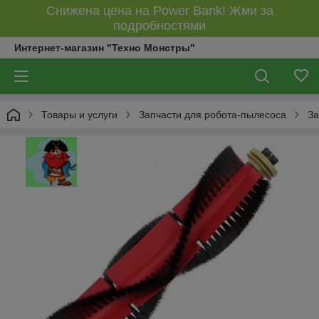
Снижена цена на Power Bank! Жми за
подробностями
Интернет-магазин "Техно Монстры"
Товары и услуги
Запчасти для робота-пылесоса
За